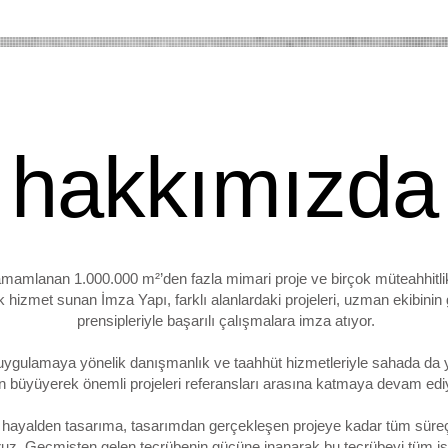
hakkımızda
amlanan 1.000.000 m²’den fazla mimari proje ve birçok müteahhitlik i
ak hizmet sunan İmza Yapı, farklı alanlardaki projeleri, uzman ekibinin 
prensipleriyle başarılı çalışmalara imza atıyor.
 uygulamaya yönelik danışmanlık ve taahhüt hizmetleriyle sahada da 
n büyüyerek önemli projeleri referansları arasına katmaya devam edi
r hayalden tasarıma, tasarımdan gerçekleşen projeye kadar tüm süreçl
ruz. Geçmişten gelen tecrübenin gücüne inanarak bu tecrübeyi tüm işl