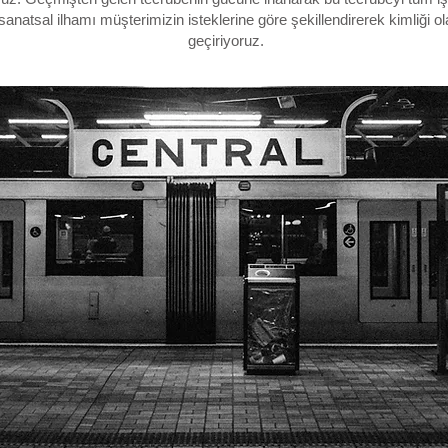
natsal ilhamı müşterimizin isteklerine göre şekillendirerek kimliği ola
geçiriyoruz.