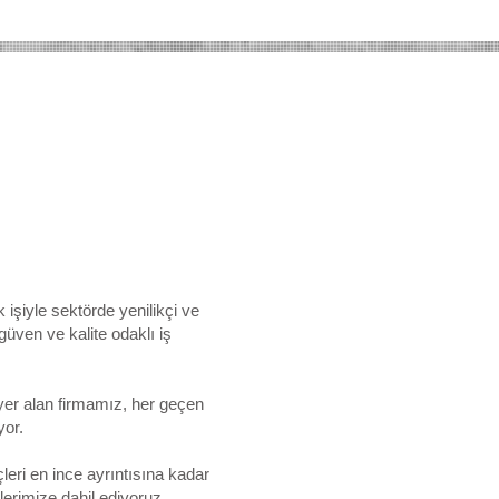
şiyle sektörde yenilikçi ve
güven ve kalite odaklı iş
yer alan firmamız, her geçen
yor.
eri en ince ayrıntısına kadar
erimize dahil ediyoruz.