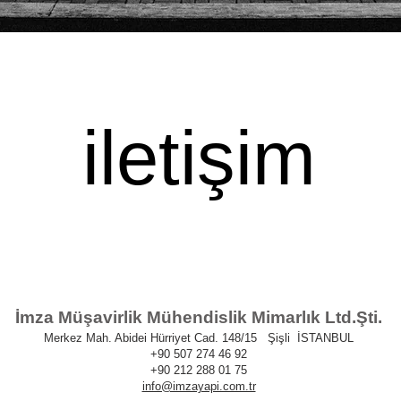
iletişim
İmza Müşavirlik Mühendislik Mimarlık Ltd.Şti.
Merkez Mah. Abidei Hürriyet Cad. 148/15
Şişli İSTANBUL
+90 507 274 46 92
+90 212 288 01 75
info@imzayapi.com.tr