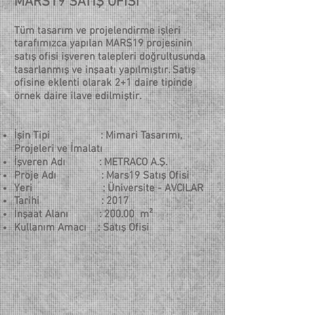
MARS19 SATIŞ OFİSİ
Tüm tasarım ve projelendirme işleri
tarafımızca yapılan MARS19 projesinin
satış ofisi işveren talepleri doğrultusunda
tasarlanmış ve inşaatı yapılmıştır. Satış
ofisine eklenti olarak 2+1 daire tipinde
örnek daire ilave edilmiştir.
İşin Tipi : Mimari Tasarımı,
Projeleri ve İmalatı
İşveren Adı : METRACO A.Ş.
Proje Adı : Mars19 Satış Ofisi
Yeri : Üniversite - AVCILAR
Tarihi : 2017
İnşaat Alanı : 200.00 m²
Kullanım Amacı : Satış Ofisi