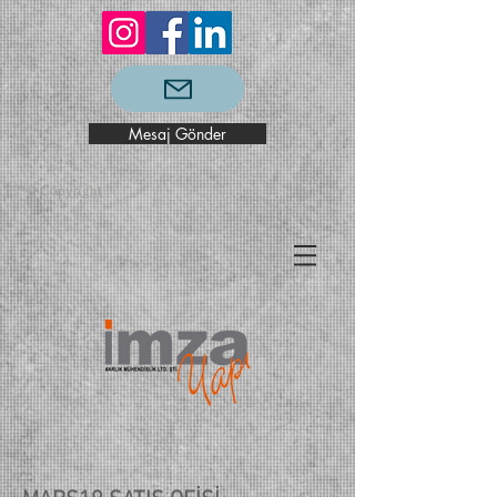
Mesaj Gönder
™© Copyright